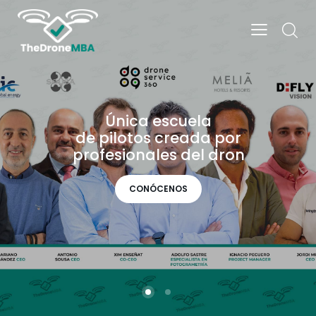
Ú
n
i
c
a
e
s
c
u
e
l
a
d
e
p
i
l
o
t
o
s
c
r
e
a
d
a
p
o
r
p
r
o
f
e
s
i
o
n
a
l
e
s
d
e
l
d
r
o
n
CONÓCENOS