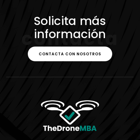
Solicita más
información
c
o
n
t
a
c
t
a
CONTACTA CON NOSOTROS