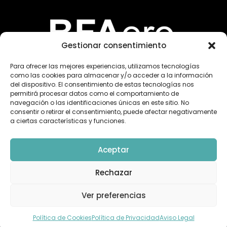
Gestionar consentimiento
Para ofrecer las mejores experiencias, utilizamos tecnologías
como las cookies para almacenar y/o acceder a la información
del dispositivo. El consentimiento de estas tecnologías nos
permitirá procesar datos como el comportamiento de
navegación o las identificaciones únicas en este sitio. No
consentir o retirar el consentimiento, puede afectar negativamente
«Financiado por la Unión Europea – NextGenerationEU. Sin
a ciertas características y funciones.
embargo, los puntos de vista y las opiniones expresadas son
únicamente los del autor o autores y no reflejan
necesariamente los de la Unión Europea o la Comisión
Aceptar
Europea. Ni la Unión Europea ni la Comisión Europea pueden
ser consideradas responsables de las mismas»
Rechazar
Ver preferencias
DT
© 2026 TheDroneMBA – Desarrollado por
Silicon
Política de Cookies
Política de Privacidad
Aviso Legal