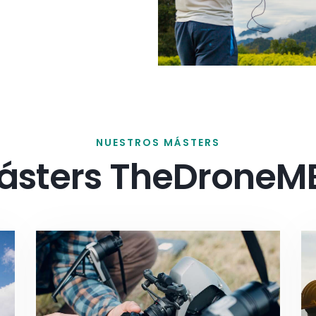
NUESTROS MÁSTERS
ásters TheDroneM