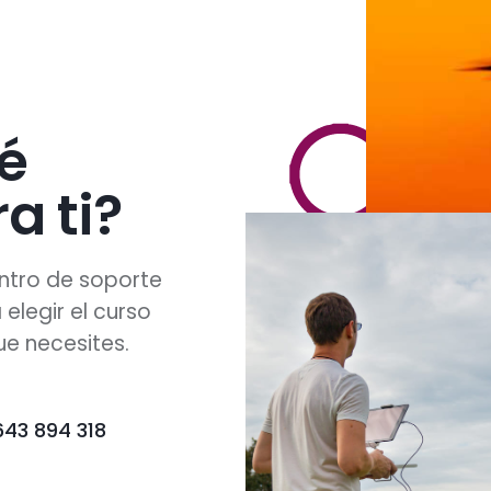
é
a ti?
ntro de soporte
elegir el curso
e necesites.
643 894 318