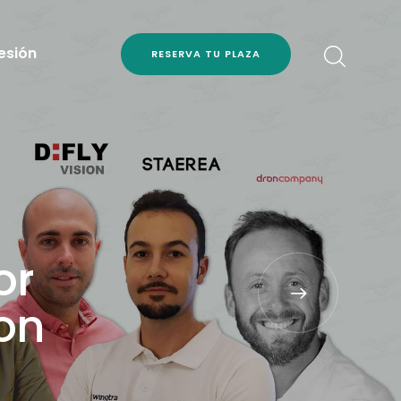
Sesión
RESERVA TU PLAZA
o
r
o
n