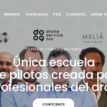
Másters
Conócenos
FAQ
Contacto
Iniciar 
FÓRMATE CON LOS MEJORES
Ú
n
i
c
a
e
s
c
u
e
l
a
e
p
i
l
o
t
o
s
c
r
e
a
d
a
p
r
o
f
e
s
i
o
n
a
l
e
s
d
e
l
d
r
CONÓCENOS