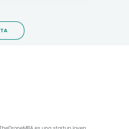
TA
TheDroneMBA es una startup joven