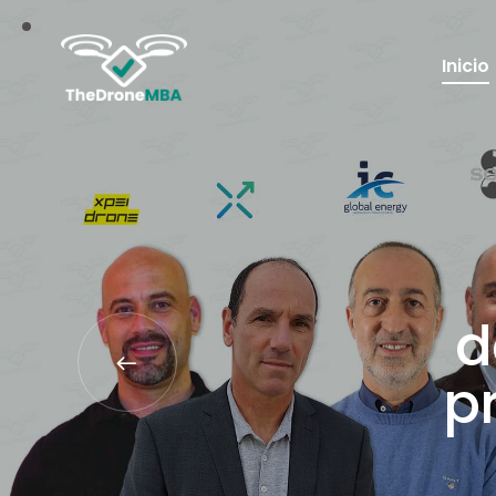
Inicio
d
p