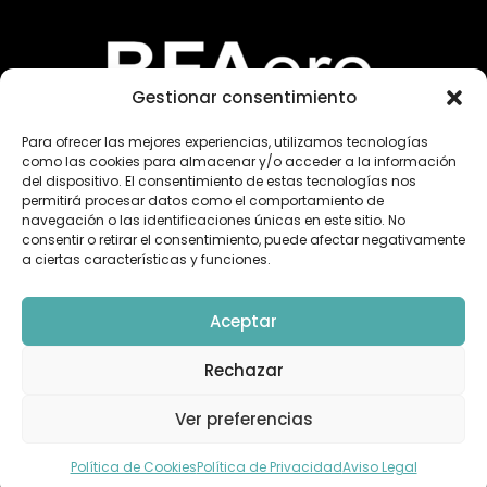
Gestionar consentimiento
Para ofrecer las mejores experiencias, utilizamos tecnologías
como las cookies para almacenar y/o acceder a la información
del dispositivo. El consentimiento de estas tecnologías nos
permitirá procesar datos como el comportamiento de
navegación o las identificaciones únicas en este sitio. No
consentir o retirar el consentimiento, puede afectar negativamente
«Financiado por la Unión Europea – NextGenerationEU. Sin
a ciertas características y funciones.
embargo, los puntos de vista y las opiniones expresadas son
únicamente los del autor o autores y no reflejan
necesariamente los de la Unión Europea o la Comisión
Aceptar
Europea. Ni la Unión Europea ni la Comisión Europea pueden
ser consideradas responsables de las mismas»
Rechazar
Ver preferencias
DT
© 2026 TheDroneMBA – Desarrollado por
Silicon
Política de Cookies
Política de Privacidad
Aviso Legal