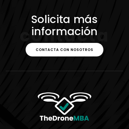
Solicita más
información
c
o
n
t
a
c
t
a
CONTACTA CON NOSOTROS