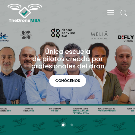
Ú
n
i
c
a
e
s
c
u
e
l
a
d
e
p
i
l
o
t
o
s
c
r
e
a
d
a
p
o
r
p
r
o
f
e
s
i
o
n
a
l
e
s
d
e
l
d
r
o
n
CONÓCENOS