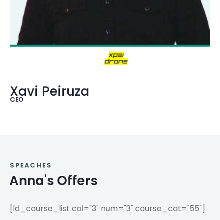
Xavi Peiruza
CEO
SPEACHES
Anna's Offers
[ld_course_list col="3" num="3" course_cat="55"]